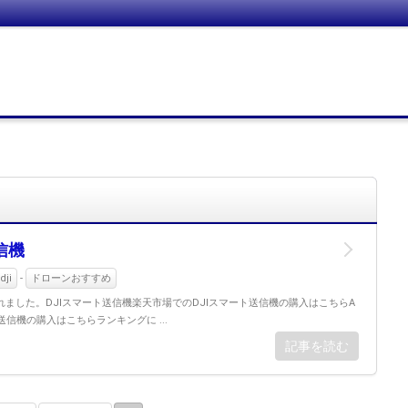
信機
ji
-
ドローンおすすめ
ました。DJIスマート送信機楽天市場でのDJIスマート送信機の購入はこちらA
ト送信機の購入はこちらランキングに ...
記事を読む