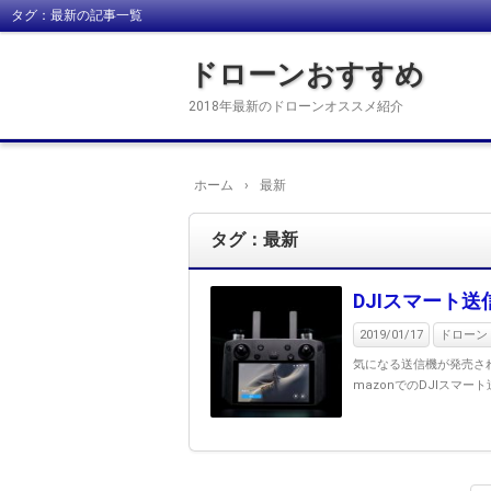
タグ：最新の記事一覧
ドローンおすすめ
2018年最新のドローンオススメ紹介
ホーム
›
最新
タグ：最新
DJIスマート送
2019/01/17
ドローン d
気になる送信機が発売され
mazonでのDJIスマー