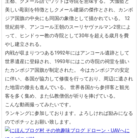
王都、クメール語でワットは寺院を意味する。
大伽藍と
美しい彫刻を特徴としクメール建築の傑作とされ、カンボ
ジア国旗の中央にも同国の象徴として描かれている。
12
世紀前半、アンコール王朝のスーリヤヴァルマン2世によ
って、ヒンドゥー教の寺院として30年を超える歳月を費
やし建立される。
内戦が収まりつつある1992年にはアンコール遺跡として
世界遺産に登録され、1993年にはこの寺院の祠堂を描い
たカンボジア国旗が制定された。
今はカンボジアの安定
に伴い、各国が協力して修復を行っており、周辺に遺され
た地雷の撤去も進んでいる。
世界各国から参拝客と観光
客を多く集め、また仏教僧侶が祈りを捧げている。
こんな動画撮ってみたいです。
ランキングに参加しております。よろしければ励みになる
のでポチッとお願い致します。
に