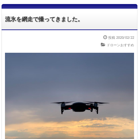
流氷を網走で撮ってきました。
投稿 2020/02/22
ドローンおすすめ