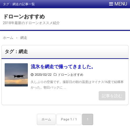
タグ：網走の記事一覧
ドローンおすすめ
2018年最新のドローンオススメ紹介
ホーム
›
網走
タグ：網走
流氷を網走で撮ってきました。
2020/02/22
ドローンおすすめ
久しぶりの空撮です。撮影日の朝の温度はマイナス16度で結構寒
かった。朝日バックに ...
記事を読む
ホーム
Page 1 / 1
1