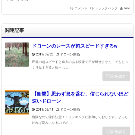
コメント
トラックバック
hiro
関連記事
ドローンのレースが超スピードすぎるw
2019/02/26
ドローン動画
圧巻の超スピードと迫力のある映像で目が離せません！でもじっ
くり見すぎると酔っち ...
記事を読む
【衝撃】思わず息を呑む、信じられないほど
速いドローン
2019/02/11
ドローン動画
危険なので操作注意！！ランキングに参加しております。よろし
ければ励みになるのでポ ...
記事を読む