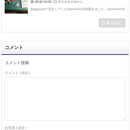
2018/10/03
マイクロドローン
Baggoodで注文していたEachineUS65届きました。EachineUS
...
記事を読む
コメント
コメント投稿
コメント
( 必須 )
お名前
( 必須 )